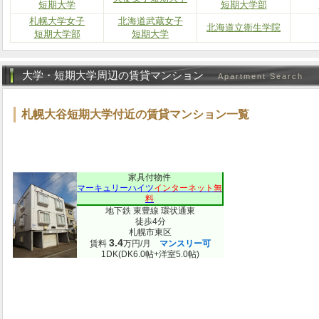
短期大学
短期大学部
札幌大学女子
北海道武蔵女子
北海道立衛生学院
短期大学部
短期大学
大学・短期大学周辺の賃貸マンション
Apartment Search
札幌大谷短期大学付近の賃貸マンション一覧
家具付物件
マーキュリーハイツ
インターネット無
料
地下鉄 東豊線 環状通東
徒歩4分
札幌市東区
3.4
賃料
万円/月
マンスリー可
1DK(DK6.0帖+洋室5.0帖)