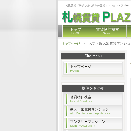
札幌賃貸プラザでは札幌市の賃貸マンション・アパート
トップ
賃貸物件検索
HOME
Search
大学・短大別賃貸マンショ
トップページ
＞
Site Menu
トップページ
HOME
物件をさがす
賃貸物件検索
Rental Apartment
家具・家電付マンション
with Furniture and Appliances
マンスリーマンション
Monthly Apartment