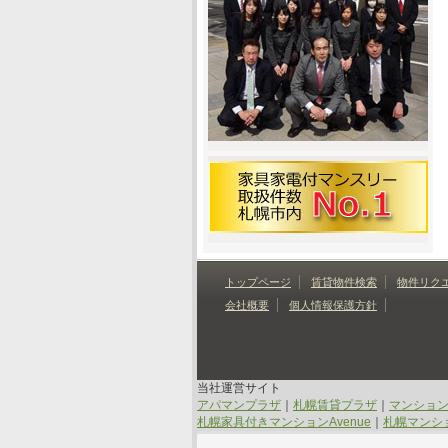
トップページ
賃貸物件検索
物件リク
会社概要
個人情報保護方針
当社運営サイト
アパマンプラザ
｜
札幌賃貸プラザ
｜
マンショ
札幌家具付きマンションAvenue
｜
札幌マンショ