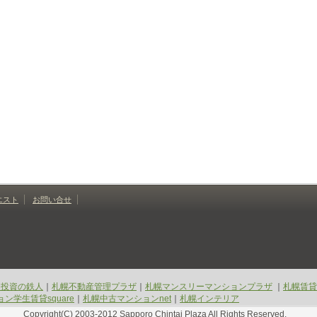
エスト
お問い合せ
ン投資の鉄人
｜
札幌不動産管理プラザ
｜
札幌マンスリーマンションプラザ
｜
札幌賃貸
ン学生賃貸square
｜
札幌中古マンションnet
｜
札幌インテリア
Copyright(C) 2003-2012 Sapporo Chintai Plaza All Rights Reserved.