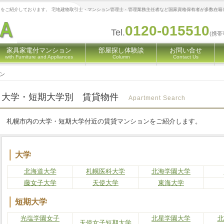
をご紹介しております。 宅地建物取引士・マンション管理士・管理業務主任者など国家資格保有者が多数在籍
0120-015510
Tel.
(携帯
家具家電付マンション
部屋探し体験談
お問い合せ
with Furniture and Appliances
Column
Contact Us
ン
大学・短期大学別 賃貸物件
Apartment Search
札幌市内の大学・短期大学付近の賃貸マンションをご紹介します。
大学
北海道大学
札幌医科大学
北海学園大学
藤女子大学
天使大学
東海大学
短期大学
光塩学園女子
北星学園大学
北
天使女子短期大学