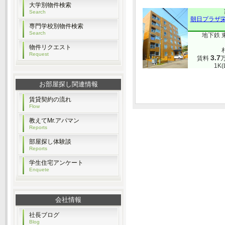
大学別物件検索
Search
朝日プラザ
専門学校別物件検索
Search
地下鉄 
物件リクエスト
Request
3.7
賃料
1K(
お部屋探し関連情報
賃貸契約の流れ
Flow
教えてMr.アパマン
Reports
部屋探し体験談
Reports
学生住宅アンケート
Enquete
会社情報
社長ブログ
Blog