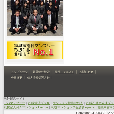
トップページ
賃貸物件検索
物件リクエスト
お問い合せ
会社概要
個人情報保護方針
当社運営サイト
アパマンプラザ
｜
札幌賃貸プラザ
｜
マンション投資の鉄人
｜
札幌不動産管理プラ
札幌家具付きマンションAvenue
｜
札幌マンション学生賃貸square
｜
札幌中古マン
Copyright(C) 2003-2012 Sap