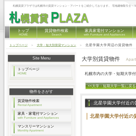
札幌賃貸プラザでは札幌市の賃貸マンション・アパートをご紹介しております。 宅地建物取引士・
トップ
賃貸物件検索
家具家電付マンション
HOME
Search
with Furniture and Appliances
北星学園大学周辺の賃貸物件
トップページ
＞
大学・短大別賃貸マンション
＞
Site Menu
大学別賃貸物件
Apar
トップページ
札幌市内の大学・短期大学付
HOME
<<大学・短期大学一覧に戻る
物件をさがす
賃貸物件検索
北星学園大学付近の
Rental Apartment
家具・家電付マンション
北星学園大学付近の
with Furniture and Appliances
マンスリーマンション
Monthly Apartment