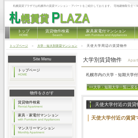
札幌賃貸プラザでは札幌市の賃貸マンション・アパートをご紹介しております。 宅地建物取引士・
トップ
賃貸物件検索
家具家電付マンション
HOME
Search
with Furniture and Appliances
天使大学周辺の賃貸物件
トップページ
＞
大学・短大別賃貸マンション
＞
Site Menu
大学別賃貸物件
Apar
トップページ
札幌市内の大学・短期大学付
HOME
<<大学・短期大学一覧に戻る
物件をさがす
賃貸物件検索
天使大学付近の賃貸
Rental Apartment
家具・家電付マンション
天使大学付近の賃貸
with Furniture and Appliances
マンスリーマンション
Monthly Apartment