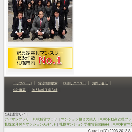
トップページ
賃貸物件検索
物件リクエスト
お問い合せ
会社概要
個人情報保護方針
当社運営サイト
アパマンプラザ
｜
札幌賃貸プラザ
｜
マンション投資の鉄人
｜
札幌不動産管理プラ
札幌家具付きマンションAvenue
｜
札幌マンション学生賃貸square
｜
札幌中古マン
Copyright(C) 2003-2012 Sap