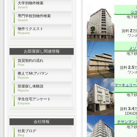
大学別物件検索
Search
シ
専門学校別物件検索
地下鉄
Search
物件リクエスト
2
賃料
万
Request
ワンル
メゾ
お部屋探し関連情報
地下鉄
賃貸契約の流れ
Flow
2.5
賃料
ワンル
教えてMr.アパマン
Reports
マーキュリー
部屋探し体験談
Reports
地下鉄
学生住宅アンケート
Enquete
3.4
賃料
1DK(D
会社情報
チサンマン
地下鉄
社長ブログ
Blog