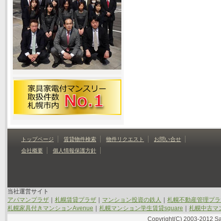
トップページ
賃貸物件検索
物件リクエスト
お問い合せ
会社概要
個人情報保護方針
当社運営サイト
アパマンプラザ
｜
札幌賃貸プラザ
｜
マンション投資の鉄人
｜
札幌不動産管理プラ
札幌家具付きマンションAvenue
｜
札幌マンション学生賃貸square
｜
札幌中古マン
Copyright(C) 2003-2012 Sap