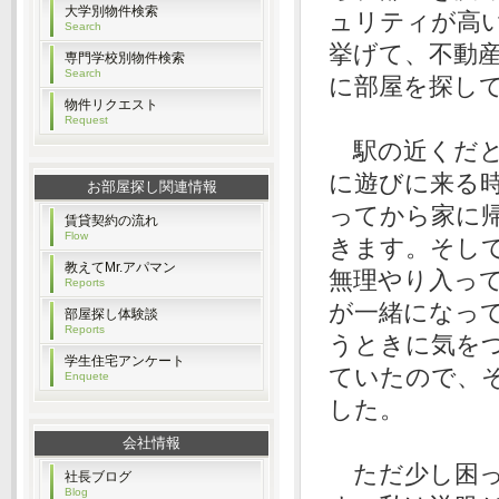
大学別物件検索
ュリティが高
Search
挙げて、不動
専門学校別物件検索
Search
に部屋を探し
物件リクエスト
Request
駅の近くだと
に遊びに来る
お部屋探し関連情報
ってから家に
賃貸契約の流れ
Flow
きます。そし
教えてMr.アパマン
無理やり入っ
Reports
が一緒になっ
部屋探し体験談
Reports
うときに気を
学生住宅アンケート
ていたので、
Enquete
した。
会社情報
ただ少し困っ
社長ブログ
Blog