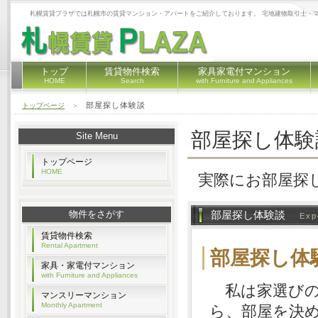
札幌賃貸プラザでは札幌市の賃貸マンション・アパートをご紹介しております。 宅地建物取引士・
トップ
賃貸物件検索
家具家電付マンション
HOME
Search
with Furniture and Appliances
部屋探し体験談
トップページ
＞
部屋探し体験
Site Menu
トップページ
HOME
実際にお部屋探
物件をさがす
部屋探し体験談
Exp
賃貸物件検索
Rental Apartment
部屋探し体
家具・家電付マンション
with Furniture and Appliances
私は家選びの
マンスリーマンション
Monthly Apartment
ら、部屋を決