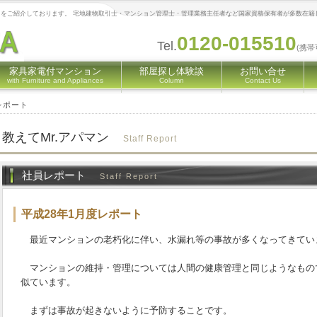
をご紹介しております。 宅地建物取引士・マンション管理士・管理業務主任者など国家資格保有者が多数在籍
0120-015510
Tel.
(携帯
家具家電付マンション
部屋探し体験談
お問い合せ
with Furniture and Appliances
Column
Contact Us
レポート
教えてMr.アパマン
Staff Report
社員レポート
Staff Report
平成28年1月度レポート
最近マンションの老朽化に伴い、水漏れ等の事故が多くなってきてい
マンションの維持・管理については人間の健康管理と同じようなもの
似ています。
まずは事故が起きないように予防することです。