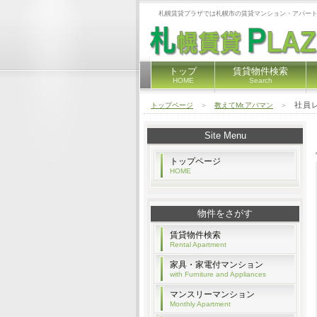
札幌賃貸プラザでは札幌市の賃貸マンション・アパート
トップ
賃貸物件検索
HOME
Search
社員
トップページ
＞
教えてMr.アパマン
＞
Site Menu
トップページ
HOME
物件をさがす
賃貸物件検索
Rental Apartment
家具・家電付マンション
with Furniture and Appliances
マンスリーマンション
Monthly Apartment