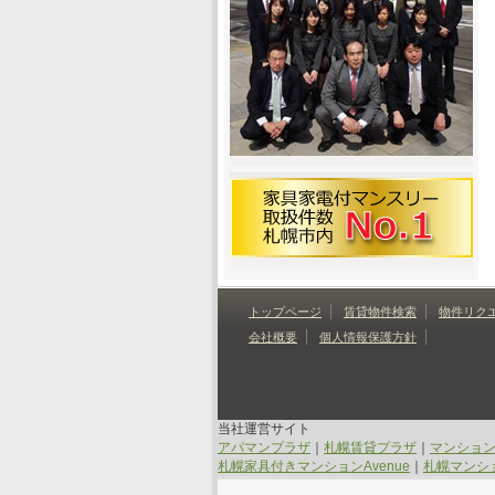
トップページ
賃貸物件検索
物件リク
会社概要
個人情報保護方針
当社運営サイト
アパマンプラザ
｜
札幌賃貸プラザ
｜
マンショ
札幌家具付きマンションAvenue
｜
札幌マンショ