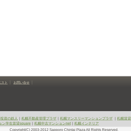
エスト
お問い合せ
ン投資の鉄人
｜
札幌不動産管理プラザ
｜
札幌マンスリーマンションプラザ
｜
札幌賃貸
ン学生賃貸square
｜
札幌中古マンションnet
｜
札幌インテリア
Copyright(C) 2003-2012 Sapporo Chintai Plaza All Rights Reserved.