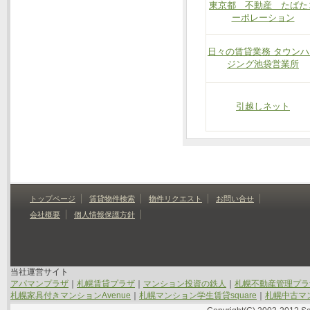
東京都 不動産 たばた
ーポレーション
日々の賃貸業務 タウンハ
ジング池袋営業所
引越しネット
トップページ
賃貸物件検索
物件リクエスト
お問い合せ
会社概要
個人情報保護方針
当社運営サイト
アパマンプラザ
｜
札幌賃貸プラザ
｜
マンション投資の鉄人
｜
札幌不動産管理プラ
札幌家具付きマンションAvenue
｜
札幌マンション学生賃貸square
｜
札幌中古マン