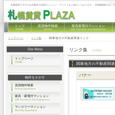
札幌賃貸プラザでは札幌市の賃貸マンション・アパートをご紹介しております。 宅地建物取引士・
トップ
賃貸物件検索
家具家電付マンション
HOME
Search
with Furniture and Appliances
関東地方の不動産関連リンク
トップページ
＞
リンク集
＞
Site Menu
リンク集
Links
トップページ
HOME
関東地方の不動産関連
バナー
物件をさがす
賃貸物件検索
Rental Apartment
家具・家電付マンション
with Furniture and Appliances
マンスリーマンション
Monthly Apartment