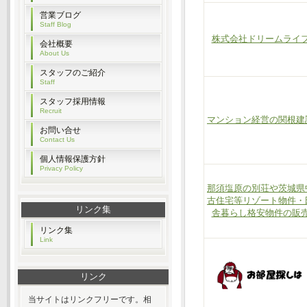
営業ブログ
Staff Blog
株式会社ドリームライ
会社概要
About Us
スタッフのご紹介
Staff
スタッフ採用情報
Recruit
マンション経営の関根建
お問い合せ
Contact Us
個人情報保護方針
Privacy Policy
那須塩原の別荘や茨城県
古住宅等リゾート物件・
リンク集
舎暮らし格安物件の販
リンク集
Link
リンク
当サイトはリンクフリーです。相