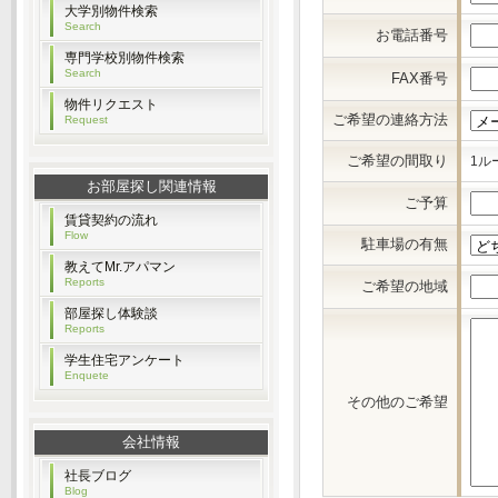
大学別物件検索
Search
お電話番号
専門学校別物件検索
Search
FAX番号
物件リクエスト
ご希望の連絡方法
Request
ご希望の間取り
1ル
お部屋探し関連情報
ご予算
賃貸契約の流れ
Flow
駐車場の有無
教えてMr.アパマン
Reports
ご希望の地域
部屋探し体験談
Reports
学生住宅アンケート
Enquete
その他のご希望
会社情報
社長ブログ
Blog