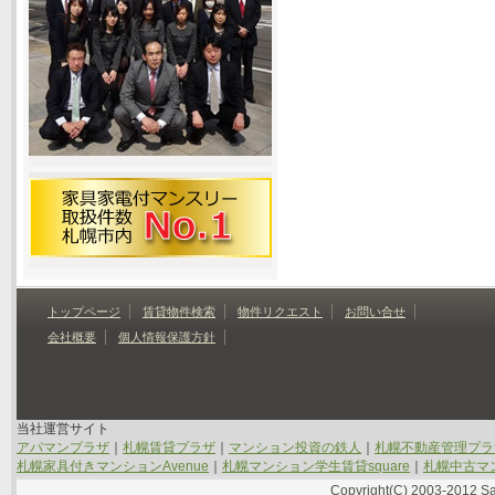
トップページ
賃貸物件検索
物件リクエスト
お問い合せ
会社概要
個人情報保護方針
当社運営サイト
アパマンプラザ
｜
札幌賃貸プラザ
｜
マンション投資の鉄人
｜
札幌不動産管理プラ
札幌家具付きマンションAvenue
｜
札幌マンション学生賃貸square
｜
札幌中古マン
Copyright(C) 2003-2012 Sap