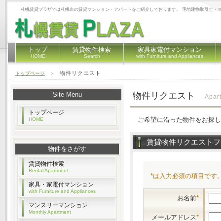
札幌賃貸プラザでは札幌市の賃貸マンション・アパートをご紹介しております。 宅地建物取引士・
トップ
賃貸物件検索
家具家電付マンション
HOME
Search
with Furniture and Appliances
物件リクエスト
トップページ
＞
Site Menu
物件リクエスト
Apar
トップページ
ご希望に沿った物件をお探し
HOME
賃貸物件リクエストフ
物件をさがす
賃貸物件検索
Rental Apartment
*は入力必須の項目です
家具・家電付マンション
with Furniture and Appliances
お名前
*
マンスリーマンション
Monthly Apartment
メールアドレス
*