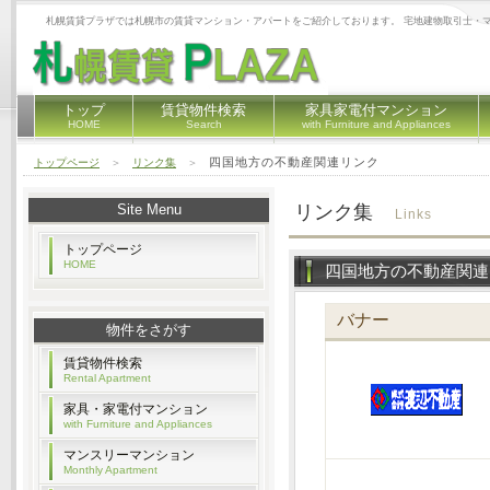
札幌賃貸プラザでは札幌市の賃貸マンション・アパートをご紹介しております。 宅地建物取引士・
トップ
賃貸物件検索
家具家電付マンション
HOME
Search
with Furniture and Appliances
四国地方の不動産関連リンク
トップページ
＞
リンク集
＞
Site Menu
リンク集
Links
トップページ
HOME
四国地方の不動産関連
バナー
物件をさがす
賃貸物件検索
Rental Apartment
家具・家電付マンション
with Furniture and Appliances
マンスリーマンション
Monthly Apartment