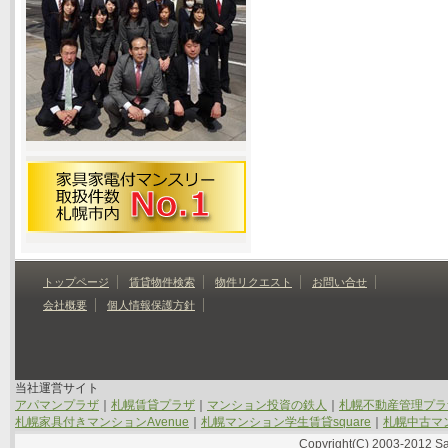
トップページ
賃貸物件検索
物件リクエスト
お問い合せ
会社概要
個人情報保護方針
当社運営サイト
アパマンプラザ
｜
札幌賃貸プラザ
｜
マンション投資の鉄人
｜
札幌不動産管理プラ
札幌家具付きマンションAvenue
｜
札幌マンション学生賃貸square
｜
札幌中古マン
Copyright(C) 2003-2012 Sap