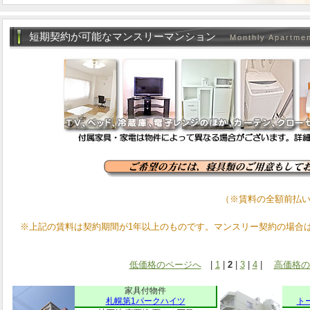
短期契約が可能なマンスリーマンション
Monthly Apartme
（※賃料の全額前払
※上記の賃料は契約期間が1年以上のものです。マンスリー契約の場合
低価格のページへ
|
1
|
2
|
3
|
4
|
高価格の
家具付物件
札幌第1パークハイツ
ト