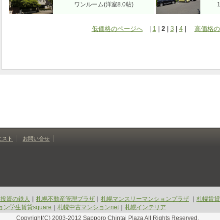
ワンルーム(洋室8.0帖)
低価格のページへ
|
1
|
2
|
3
|
4
|
高価格の
エスト
お問い合せ
ン投資の鉄人
｜
札幌不動産管理プラザ
｜
札幌マンスリーマンションプラザ
｜
札幌賃貸
ン学生賃貸square
｜
札幌中古マンションnet
｜
札幌インテリア
Copyright(C) 2003-2012 Sapporo Chintai Plaza All Rights Reserved.