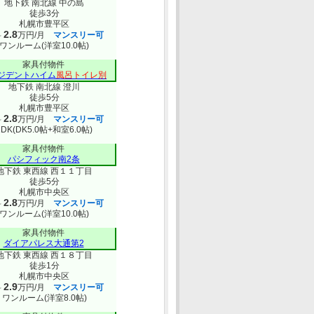
地下鉄 南北線 中の島
徒歩3分
札幌市豊平区
2.8
料
万円/月
マンスリー可
ワンルーム(洋室10.0帖)
家具付物件
ジデントハイム
風呂トイレ別
地下鉄 南北線 澄川
徒歩5分
札幌市豊平区
2.8
料
万円/月
マンスリー可
1DK(DK5.0帖+和室6.0帖)
家具付物件
パシフィック南2条
地下鉄 東西線 西１１丁目
徒歩5分
札幌市中央区
2.8
料
万円/月
マンスリー可
ワンルーム(洋室10.0帖)
家具付物件
ダイアパレス大通第2
地下鉄 東西線 西１８丁目
徒歩1分
札幌市中央区
2.9
料
万円/月
マンスリー可
ワンルーム(洋室8.0帖)