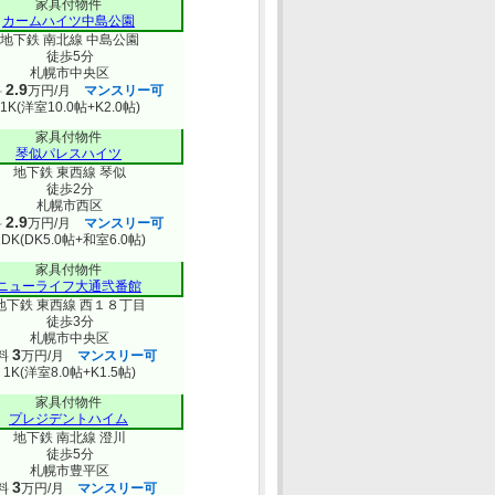
家具付物件
カームハイツ中島公園
地下鉄 南北線 中島公園
徒歩5分
札幌市中央区
2.9
料
万円/月
マンスリー可
1K(洋室10.0帖+K2.0帖)
家具付物件
琴似パレスハイツ
地下鉄 東西線 琴似
徒歩2分
札幌市西区
2.9
料
万円/月
マンスリー可
1DK(DK5.0帖+和室6.0帖)
家具付物件
ニューライフ大通弐番館
地下鉄 東西線 西１８丁目
徒歩3分
札幌市中央区
3
料
万円/月
マンスリー可
1K(洋室8.0帖+K1.5帖)
家具付物件
プレジデントハイム
地下鉄 南北線 澄川
徒歩5分
札幌市豊平区
3
料
万円/月
マンスリー可