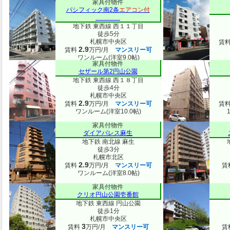
家具付物件
パシフィック南2条
エアコン付
地下鉄 東西線 西１１丁目
徒歩5分
札幌市中央区
賃
2.9
賃料
万円/月
マンスリー可
ワンルーム(洋室9.0帖)
家具付物件
セザール第2円山公園
地下鉄 東西線 西１８丁目
徒歩4分
札幌市中央区
2.9
賃料
万円/月
マンスリー可
賃
ワンルーム(洋室10.0帖)
家具付物件
ダイアパレス麻生
地下鉄 南北線 麻生
徒歩3分
札幌市北区
2.9
賃料
万円/月
マンスリー可
賃
ワンルーム(洋室8.0帖)
家具付物件
クリオ円山公園壱番館
地下鉄 東西線 円山公園
徒歩1分
札幌市中央区
3
賃料
万円/月
マンスリー可
賃