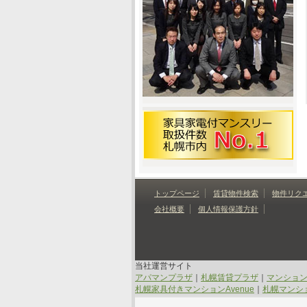
トップページ
賃貸物件検索
物件リク
会社概要
個人情報保護方針
当社運営サイト
アパマンプラザ
｜
札幌賃貸プラザ
｜
マンショ
札幌家具付きマンションAvenue
｜
札幌マンショ