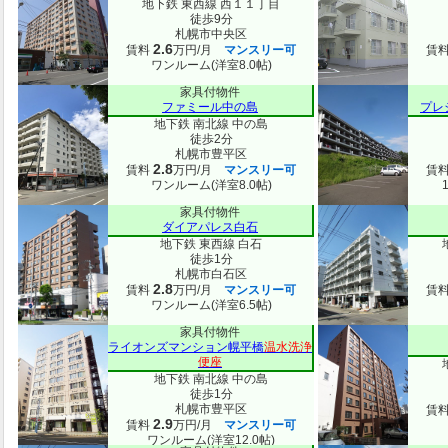
地下鉄 東西線 西１１丁目
徒歩9分
札幌市中央区
2.6
賃料
万円/月
マンスリー可
賃
ワンルーム(洋室8.0帖)
家具付物件
ファミール中の島
プレ
地下鉄 南北線 中の島
徒歩2分
札幌市豊平区
2.8
賃料
万円/月
マンスリー可
賃
ワンルーム(洋室8.0帖)
家具付物件
ダイアパレス白石
地下鉄 東西線 白石
徒歩1分
札幌市白石区
2.8
賃料
万円/月
マンスリー可
賃
ワンルーム(洋室6.5帖)
家具付物件
ライオンズマンション幌平橋
温水洗浄
便座
地下鉄 南北線 中の島
徒歩1分
札幌市豊平区
賃
2.9
賃料
万円/月
マンスリー可
ワンルーム(洋室12.0帖)