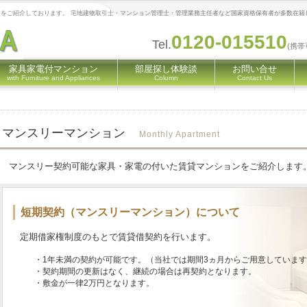
をご紹介しております。 宅地建物取引士・マンション管理士・管理業務主任者など国家資格保有者が多数在籍
0120-015510
Tel.
(携帯
家具家電付マンション
部屋探し体験談
お問い合せ
with Furniture and Appliances
Column
Contact Us
マンスリーマンション
Monthly Apartment
マンスリー契約可能な家具・家電の付いた賃貸マンションをご紹介します
短期契約（マンスリーマンション）について
定期借家権制度のもとで賃貸借契約を行います。
・1年未満の契約が可能です。（当社では期間3ヵ月からご用意していま
・契約期間の更新はなく、継続の場合は再契約となります。
・敷金が一律2万円となります。