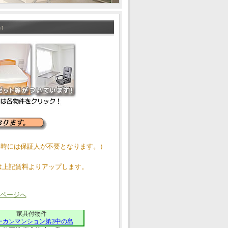
nt
い時には保証人が不要となります。）
は上記賃料よりアップします。
ページへ
家具付物件
ーカンマンション第3中の島