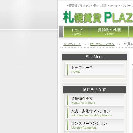
札幌賃貸プラザでは札幌市の賃貸マンション・アパート
トップ
賃貸物件検索
HOME
Search
社員
トップページ
＞
教えてMr.アパマン
＞
Site Menu
トップページ
HOME
物件をさがす
賃貸物件検索
Rental Apartment
家具・家電付マンション
with Furniture and Appliances
マンスリーマンション
Monthly Apartment