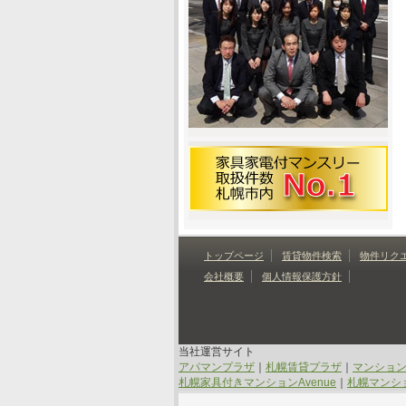
トップページ
賃貸物件検索
物件リク
会社概要
個人情報保護方針
当社運営サイト
アパマンプラザ
｜
札幌賃貸プラザ
｜
マンショ
札幌家具付きマンションAvenue
｜
札幌マンショ