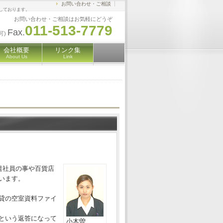
お問い合わせ・ご相談
しております。
お問い合わせ・ご相談はお気軽にどうぞ
011-513-7779
Fax.
可)
会社概要
リンク集
About Us
Link
遣社員の事や百貨店
います。
貸の空室資料ファイ
という返答になって
小木曽