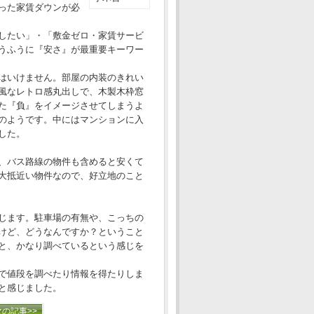
った家賃ダウンが必
したい」・「敷金ゼロ・家賃サービ
うふうに『安さ』が最重要キーワー
はいけません。部屋の内装のきれい
風なレトロ感丸出しで、木製木枠窓
た『負』をイメージさせてしまうよ
のようです。中にはマンションに入
した。
、バス路線の物件も含めると安くて
大抵近い物件なので、好立地のこと
じます。駐車場の有無や、こっちの
けど、どうなんですか？ということ
と、かなり調べているという感じを
で値段を調べたり情報を得たりしま
と感じました。
次の記事>>