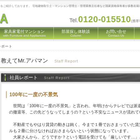
をご紹介しております。 宅地建物取引士・マンション管理士・管理業務主任者など国家資格保有者が多数在籍
0120-015510
Tel.
(携帯
家具家電付マンション
部屋探し体験談
お問い合せ
with Furniture and Appliances
Column
Contact Us
レポート
教えてMr.アパマン
Staff Report
社員レポート
Staff Report
100年に一度の不景気
世間は「100年に一度の不景気」と言われ、年明けからテレビでは派
の撤退等、この先どうなってしまうの？という不安なニュースが流れて
不動産でもやはり賃貸の動きは鈍く、今まで１冊でおさまっていた賃
ルも２冊に分けなければおさまらないという状態になっています。
大家さんから、どうですか？という電話を受けても「厳しいです…」