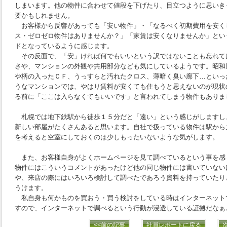
しまいます。他の物件に合わせて値段を下げたり、目立つように思いき
要かもしれません。
お客様から反響があっても「安い物件」・「なるべく初期費用を安く
ス・ゼロゼロ物件はありませんか？」「家賃は安くなりませんか」とい
ドとなっているように感じます。
その反面で、「安」ければ何でもいいという訳ではないことも忘れて
さや、マンションの外観や共用部分なども気にしているようです。昭和
や柄の入ったＣＦ、うっすらと汚れたクロス、薄暗く臭い廊下…といっ
うなマンションでは、やはり賃料が安くても住もうと思えないのが現状
る前に「ここは入らなくてもいいです」と言われてしまう物件もありま
札幌では地下鉄駅から徒歩１５分だと「遠い」という感じがしますし
新しい部屋がたくさんあると思います。自社で扱っている物件は駅から
を考えると空室にしておくのは少しもったいないような気がします。
また、お客様自身がよくホームページを見て調べているという事を感
物件にはこういうコメントがあったけど他の同じ物件には書いていない
や、来店の際にはいろいろ検討して調べたであろう資料を持っていたり
うけます。
私自身も何かものを買おう・買う検討をしている時はインターネット
すので、インターネットで調べるという行動が浸透している証拠だなぁ
<<前の記事
社員レポートに戻る