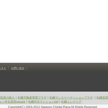
エスト
お問い合せ
ン投資の鉄人
｜
札幌不動産管理プラザ
｜
札幌マンスリーマンションプラザ
｜
札幌賃貸
ン学生賃貸square
｜
札幌中古マンションnet
｜
札幌インテリア
Copyright(C) 2003-2012 Sapporo Chintai Plaza All Rights Reserved.