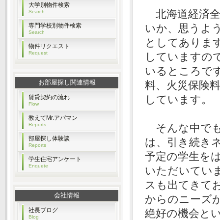
大学別物件検索
北海道経済全
Search
専門学校別物件検索
いか、思うよ
Search
としてありま
物件リクエスト
Request
していますの
いるところです
お部屋探し関連情報
料、火災保険
しています。
賃貸契約の流れ
Flow
教えてMr.アパマン
Reports
そんな中でも
部屋探し体験談
は、引き続き
Reports
予定の学生を
学生住宅アンケート
Enquete
いただいてい
スも出てきて
会社情報
からのニーズ
社長ブログ
絶好の機会と
Blog