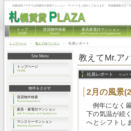
札幌賃貸プラザでは札幌市の賃貸マンション・アパートをご紹介しております。 宅地建物取引士・
トップ
賃貸物件検索
家具家電付マンション
HOME
Search
with Furniture and Appliances
社員レポート
トップページ
＞
教えてMr.アパマン
＞
教えてMr.ア
Site Menu
トップページ
HOME
社員レポート
Staff 
物件をさがす
2月の風景(20
賃貸物件検索
Rental Apartment
例年になく厳
家具・家電付マンション
下の気温が続
with Furniture and Appliances
へとシフトし
マンスリーマンション
Monthly Apartment