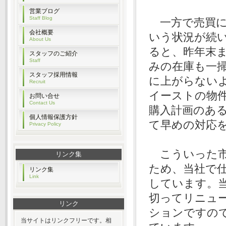
営業ブログ
Staff Blog
一方で売買に
会社概要
いう状況が続
About Us
ると、昨年末
スタッフのご紹介
Staff
みの在庫も一
スタッフ採用情報
に上がらない
Recruit
イーストの物
お問い合せ
Contact Us
購入計画のあ
個人情報保護方針
て早めの対応
Privacy Policy
こういった市
リンク集
ため、当社で
リンク集
Link
しています。
切ってリニュ
リンク
ションですの
当サイトはリンクフリーです。相