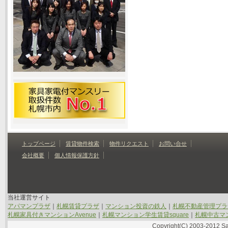
トップページ
賃貸物件検索
物件リクエスト
お問い合せ
会社概要
個人情報保護方針
当社運営サイト
アパマンプラザ
｜
札幌賃貸プラザ
｜
マンション投資の鉄人
｜
札幌不動産管理プラ
札幌家具付きマンションAvenue
｜
札幌マンション学生賃貸square
｜
札幌中古マン
Copyright(C) 2003-2012 Sap