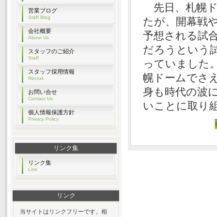
先日、札幌ド
営業ブログ
Staff Blog
たが、開幕戦
会社概要
予想される試
About Us
だろうという
スタッフのご紹介
Staff
っていました
スタッフ採用情報
幌ドームでさ
Recruit
身も時代の波
お問い合せ
Contact Us
いことに取り
個人情報保護方針
Privacy Policy
リンク集
リンク集
Link
リンク
当サイトはリンクフリーです。相