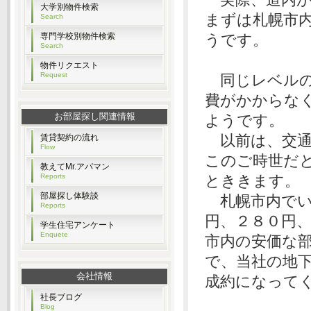
大学別物件検索
まずは札幌市
Search
専門学校別物件検索
うです。
Search
物件リクエスト
Request
同じレベルの
費がかからな
お部屋探し関連情報
ようです。
以前は、交通
賃貸契約の流れ
Flow
このご時世だ
教えてMr.アパマン
Reports
とききます。
部屋探し体験談
札幌市内でい
Reports
円、２８０円
学生住宅アンケート
Enquete
市内の安価な
で、当社の地
会社情報
成約になって
社長ブログ
Blog