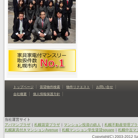
トップページ
賃貸物件検索
物件リクエスト
お問い合せ
会社概要
個人情報保護方針
当社運営サイト
アパマンプラザ
｜
札幌賃貸プラザ
｜
マンション投資の鉄人
｜
札幌不動産管理プラ
札幌家具付きマンションAvenue
｜
札幌マンション学生賃貸square
｜
札幌中古マン
Copyright(C) 2003-2012 Sap