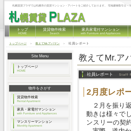
札幌賃貸プラザでは札幌市の賃貸マンション・アパートをご紹介しております。 宅地建物取引士・
トップ
賃貸物件検索
家具家電付マンション
HOME
Search
with Furniture and Appliances
社員レポート
トップページ
＞
教えてMr.アパマン
＞
教えてMr.ア
Site Menu
トップページ
HOME
社員レポート
Staff 
物件をさがす
2月度レポート
賃貸物件検索
Rental Apartment
２月を振り返
家具・家電付マンション
動きは様々で
with Furniture and Appliances
ンスリーの契
マンスリーマンション
Monthly Apartment
実際、道内か