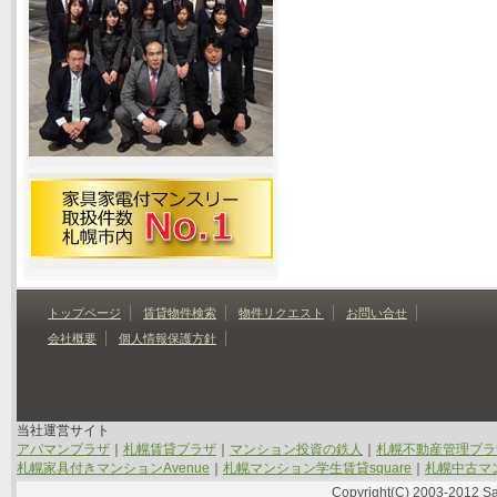
トップページ
賃貸物件検索
物件リクエスト
お問い合せ
会社概要
個人情報保護方針
当社運営サイト
アパマンプラザ
｜
札幌賃貸プラザ
｜
マンション投資の鉄人
｜
札幌不動産管理プラ
札幌家具付きマンションAvenue
｜
札幌マンション学生賃貸square
｜
札幌中古マン
Copyright(C) 2003-2012 Sap