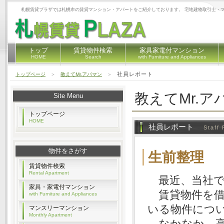
札幌賃貸プラザでは札幌市の賃貸マンション・アパートをご紹介しております。 宅地建物取引士・
トップ
賃貸物件検索
家具家電付マンション
HOME
Search
with Furniture and Appliances
社員レポート
トップページ
＞
教えてMr.アパマン
＞
教えてMr.ア
Site Menu
トップページ
HOME
社員レポート
Staff 
物件をさがす
生前整理
賃貸物件検索
Rental Apartment
最近、当社で
家具・家電付マンション
賃貸物件を借
with Furniture and Appliances
いる物件につ
マンスリーマンション
Monthly Apartment
なかなか、高