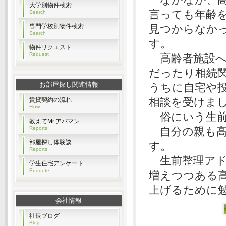
大学別物件検索
言っても年齢
Search
専門学校別物件検索
見つからなか
Search
す。
物件リクエスト
Request
高齢者施設へ
だったり相続
お部屋探し関連情報
うちに自宅や
相談を受けま
賃貸契約の流れ
Flow
俗にいう生前
教えてMr.アパマン
Reports
自分の親も高
部屋探し体験談
す。
Reports
生前整理アド
学生住宅アンケート
Enquete
増えつつある
上げるために
会社情報
社長ブログ
Blog