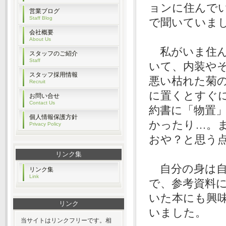
ョンに住んで
営業ブログ
Staff Blog
で聞いていま
会社概要
About Us
私がいま住ん
スタッフのご紹介
Staff
いて、内装や
スタッフ採用情報
悪い枯れた菊
Recruit
に置くとすぐ
お問い合せ
Contact Us
約書に「物置
個人情報保護方針
かったり…。
Privacy Policy
おや？と思う
リンク集
自分の身は自
リンク集
Link
で、参考資料
いた本にも興
リンク
いました。
当サイトはリンクフリーです。相