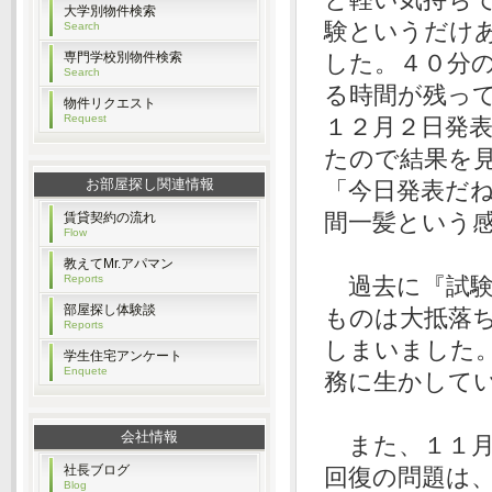
大学別物件検索
験というだけ
Search
専門学校別物件検索
した。４０分
Search
る時間が残っ
物件リクエスト
Request
１２月２日発
たので結果を
お部屋探し関連情報
「今日発表だ
間一髪という
賃貸契約の流れ
Flow
教えてMr.アパマン
Reports
過去に『試験
部屋探し体験談
ものは大抵落
Reports
しまいました
学生住宅アンケート
Enquete
務に生かして
会社情報
また、１１月
社長ブログ
回復の問題は
Blog