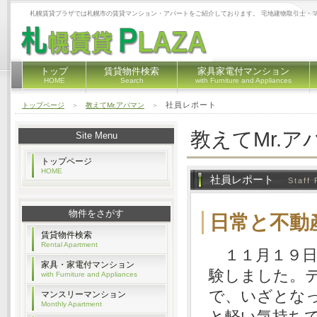
札幌賃貸プラザでは札幌市の賃貸マンション・アパートをご紹介しております。 宅地建物取引士・
トップ
賃貸物件検索
家具家電付マンション
HOME
Search
with Furniture and Appliances
社員レポート
トップページ
＞
教えてMr.アパマン
＞
教えてMr.ア
Site Menu
トップページ
HOME
社員レポート
Staff 
物件をさがす
日常と不動
賃貸物件検索
Rental Apartment
１１月１９日
家具・家電付マンション
験しました。
with Furniture and Appliances
で、いざとな
マンスリーマンション
Monthly Apartment
と軽い気持ち