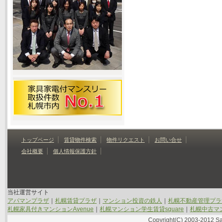
トップページ
賃貸物件検索
物件リクエスト
お問い合せ
会社概要
個人情報保護方針
当社運営サイト
アパマンプラザ
｜
札幌賃貸プラザ
｜
マンション投資の鉄人
｜
札幌不動産管理プラ
札幌家具付きマンションAvenue
｜
札幌マンション学生賃貸square
｜
札幌中古マン
Copyright(C) 2003-2012 Sap